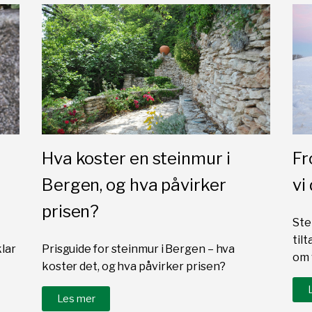
Hva koster en steinmur i
Fr
Bergen, og hva påvirker
vi
prisen?
Ste
til
lar
Prisguide for steinmur i Bergen – hva
om 
koster det, og hva påvirker prisen?
Les mer