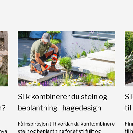
Slik kombinerer du stein og
Sl
n?
beplantning i hagedesign
ti
Få inspirasjon til hvordan du kan kombinere
Fin
 hva
stein og beplantning for et stilfullt og
til