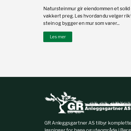
Natursteinmur gir eiendommen et solid
vakkert preg. Les hvordan du velger rik
stein og bygger en mur som varer...
Les mer
GR Anleggsgartner AS tilbyr komplett
løsninger for hage og uteområde i Berg