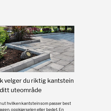
ik velger du riktig kantstein
l ditt uteområde
n ut hvilken kantstein som passer best
 hagen, oppkjørselen eller bedet. En