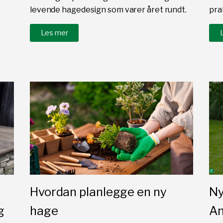
levende hagedesign som varer året rundt.
prak
Les mer
Hvordan planlegge en ny
Ny
g
hage
An