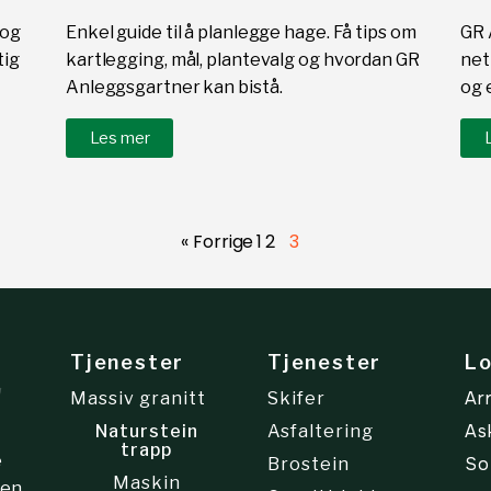
 og
Enkel guide til å planlegge hage. Få tips om
GR 
tig
kartlegging, mål, plantevalg og hvordan GR
net
Anleggsgartner kan bistå.
og e
Les mer
« Forrige
1
2
3
Tjenester
Tjenester
Lo
Ar
Massiv granitt
Skifer
As
Naturstein
Asfaltering
trapp
e
So
Brostein
Maskin
en,