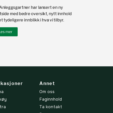
Anleggsgartner har lansert en ny
tside med bedre oversikt, nytt innhold
t tydeligere innblikk i hva vi tilbyr.
Les mer
kasjoner
Annet
na
Om oss
køy
Faginnhold
tra
Ta kontakt