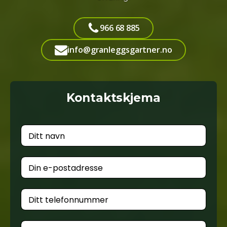
966 68 885
info@granleggsgartner.no
Kontaktskjema
F
u
l
l
E
t
-
n
p
a
o
T
v
s
e
n
t
l
e
A