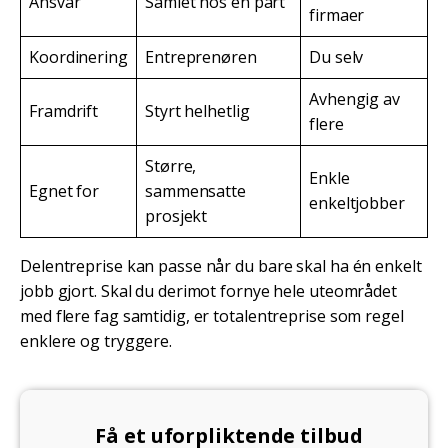
Ansvar
Samlet hos én part
firmaer
Koordinering
Entreprenøren
Du selv
Avhengig av
Framdrift
Styrt helhetlig
flere
Større,
Enkle
Egnet for
sammensatte
enkeltjobber
prosjekt
Delentreprise kan passe når du bare skal ha én enkelt
jobb gjort. Skal du derimot fornye hele uteområdet
med flere fag samtidig, er totalentreprise som regel
enklere og tryggere.
Få et uforpliktende tilbud