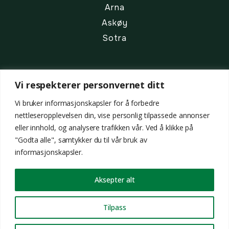
Arna
Askøy
Sotra
Annet
Vi respekterer personvernet ditt
Om oss
Vi bruker informasjonskapsler for å forbedre
Faginnhold
nettleseropplevelsen din, vise personlig tilpassede annonser
Ta kontakt
eller innhold, og analysere trafikken vår. Ved å klikke på
Personvern
"Godta alle", samtykker du til vår bruk av
informasjonskapsler.
Aksepter alt
Org nr 820 596 072
|
Tilpass
Austre Vardane 45, 5306 Erdal
|