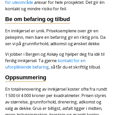
for uteområde
ansvar for hele prosjektet. Det gir én
kontakt og mindre risiko for feil.
Be om befaring og tilbud
En innkjørsel er unik. Priseksemplene over gir en
pekepinn, men bare en befaring gir en riktig pris. Da
ser vi på grunnforhold, adkomst og ønsket dekke.
Vi jobber i Bergen og Askøy og hjelper deg fra idé til
ferdig innkjørsel. Ta gjerne
kontakt for en
uforpliktende befaring
, så får du et skriftlig tilbud.
Oppsummering
En totalrenovering av innkjørsel koster ofte fra rundt
1 500 til 4 000 kroner per kvadratmeter. Prisen styres
av størrelse, grunnforhold, drenering, adkomst og
valg av dekke. Grus er billigst, asfalt ligger i midten,
mens belegningsstein, brostein og granitt koster