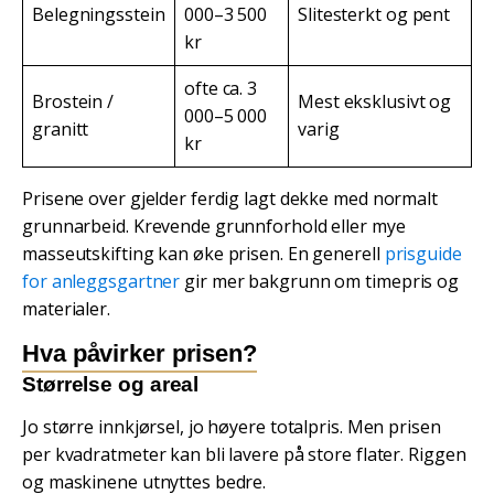
Belegningsstein
000–3 500
Slitesterkt og pent
kr
ofte ca. 3
Brostein /
Mest eksklusivt og
000–5 000
granitt
varig
kr
Prisene over gjelder ferdig lagt dekke med normalt
grunnarbeid. Krevende grunnforhold eller mye
masseutskifting kan øke prisen. En generell
prisguide
for anleggsgartner
gir mer bakgrunn om timepris og
materialer.
Hva påvirker prisen?
Størrelse og areal
Jo større innkjørsel, jo høyere totalpris. Men prisen
per kvadratmeter kan bli lavere på store flater. Riggen
og maskinene utnyttes bedre.