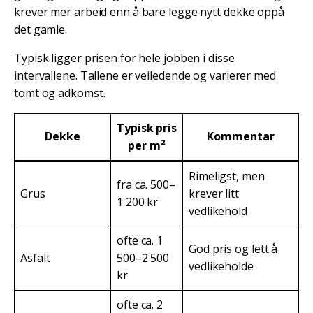
krever mer arbeid enn å bare legge nytt dekke oppå
det gamle.
Typisk ligger prisen for hele jobben i disse
intervallene. Tallene er veiledende og varierer med
tomt og adkomst.
Typisk pris
Dekke
Kommentar
per m²
Rimeligst, men
fra ca. 500–
Grus
krever litt
1 200 kr
vedlikehold
ofte ca. 1
God pris og lett å
Asfalt
500–2 500
vedlikeholde
kr
ofte ca. 2